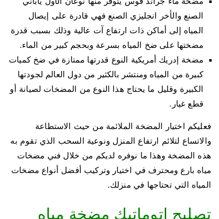
مضخة ماء جراند فوس يتوفر منها نوعان الأول ياباني
الصنع والأخر انجليزي الصنع فهي قادرة على إيصال
المياه إلى أماكن ذات ارتفاع آت عالية وذلك بسبب قدرة
مضختها على ضخ المياه بسرعة وبحجم كبير من الماء.
مضخة إدريك أمريكية النوع قدرتها ممتازة في ضخ كميات
كبيرة من المياه ومنتشر بالكثير من دول العالم لجودتها
الكبيرة وقليل ما يحتاج هذا النوع من المضخات لصيانة أو
قطع غيار.
فعليكم اختيار المضخة الملائمة من حيث الاستطاعة
والاتساع لتلائم ارتفاع المنزل ونوعية السحب الذي تقوم به
هذه المضخة وهذا ما نوفره لديكم من خلال فني مضخات
مياه بارع ومحترف في اختيار وتركيب أفضل أنواع مضخات
المياه التي تحتاجها في منزلك.
تصليح اتوماتيك مضخة مياه