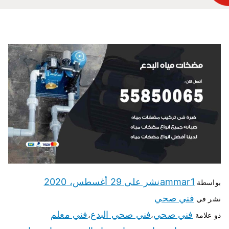
ammar1
نشر على
29 أغسطس، 2020
بواسطة
فني صحي
نشر في
فني صحي
فني صحي البدع
فني معلم
ذو علامة
،
،