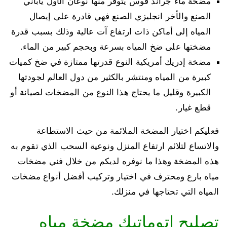
مضخة ماء جراند فوس يتوفر منها نوعان الأول ياباني
الصنع والأخر انجليزي الصنع فهي قادرة على إيصال
المياه إلى أماكن ذات ارتفاع آت عالية وذلك بسبب قدرة
مضختها على ضخ المياه بسرعة وبحجم كبير من الماء.
مضخة إدريك أمريكية النوع قدرتها ممتازة في ضخ كميات
كبيرة من المياه ومنتشر بالكثير من دول العالم لجودتها
الكبيرة وقليل ما يحتاج هذا النوع من المضخات لصيانة أو
قطع غيار.
فعليكم اختيار المضخة الملائمة من حيث الاستطاعة
والاتساع لتلائم ارتفاع المنزل ونوعية السحب الذي تقوم به
هذه المضخة وهذا ما نوفره لديكم من خلال فني مضخات
مياه بارع ومحترف في اختيار وتركيب أفضل أنواع مضخات
المياه التي تحتاجها في منزلك.
تصليح اتوماتيك مضخة مياه