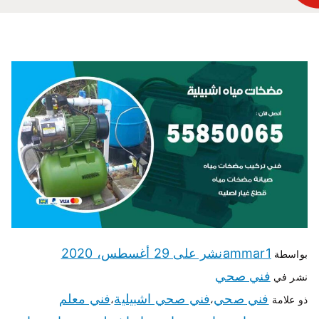
ammar1
نشر على
29 أغسطس، 2020
بواسطة
فني صحي
نشر في
فني صحي
فني صحي اشبيلية
فني معلم
ذو علامة
،
،