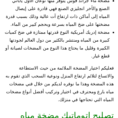
مضخة ماء جراند فوس يتوفر منها نوعان الأول ياباني
الصنع والأخر انجليزي الصنع فهي قادرة على إيصال
المياه إلى أماكن ذات ارتفاع آت عالية وذلك بسبب قدرة
مضختها على ضخ المياه بسرعة وبحجم كبير من الماء.
مضخة إدريك أمريكية النوع قدرتها ممتازة في ضخ كميات
كبيرة من المياه ومنتشر بالكثير من دول العالم لجودتها
الكبيرة وقليل ما يحتاج هذا النوع من المضخات لصيانة أو
قطع غيار.
فعليكم اختيار المضخة الملائمة من حيث الاستطاعة
والاتساع لتلائم ارتفاع المنزل ونوعية السحب الذي تقوم به
هذه المضخة وهذا ما نوفره لديكم من خلال فني مضخات
مياه بارع ومحترف في اختيار وتركيب أفضل أنواع مضخات
المياه التي تحتاجها في منزلك.
تصليح اتوماتيك مضخة مياه