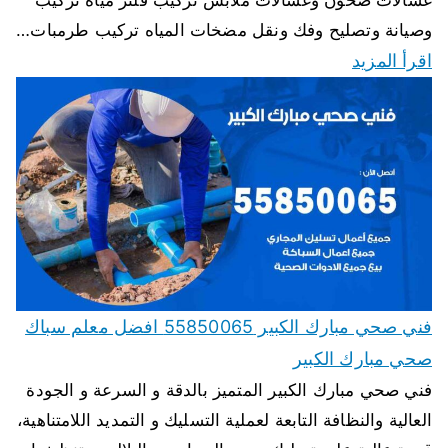
غسالات صحون وغسالات ملابس تركيب فلتر مياه تركيب
وصيانة وتصليح وفك ونقل مضخات المياه تركيب طرمبات…
اقرأ المزيد
فني صحي مبارك الكبير 55850065 افضل معلم سباك
صحي مبارك الكبير
فني صحي مبارك الكبير المتميز بالدقة و السرعة و الجودة
العالية والنظافة التابعة لعملية التسليك و التمديد اللامتناهية،