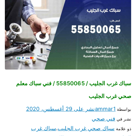
سباك غرب الجليب / 55850065 / فني سباك معلم
صحي غرب الجليب
ammar1
نشر على
29 أغسطس، 2020
بواسطة
فني صحي
نشر في
سباك صحي غرب الجليب
سباك غرب
ذو علامة
،