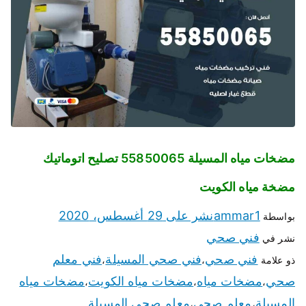
مضخات مياه المسيلة 55850065 تصليح اتوماتيك
مضخة مياه الكويت
ammar1
نشر على
29 أغسطس، 2020
بواسطة
فني صحي
نشر في
فني صحي
فني صحي المسيلة
فني معلم
ذو علامة
،
،
صحي
مضخات مياه
مضخات مياه الكويت
مضخات مياه
،
،
،
المسيلة
معلم صحي
معلم صحي المسيلة
،
،