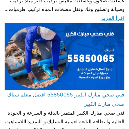
غسالات صحون وغسالات ملابس تركيب فلتر مياه تركيب
وصيانة وتصليح وفك ونقل مضخات المياه تركيب طرمبات…
اقرأ المزيد
فني صحي مبارك الكبير 55850065 افضل معلم سباك
صحي مبارك الكبير
فني صحي مبارك الكبير المتميز بالدقة و السرعة و الجودة
العالية والنظافة التابعة لعملية التسليك و التمديد اللامتناهية،