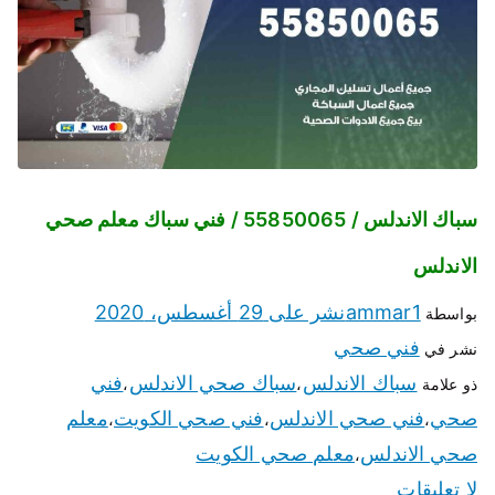
سباك الاندلس / 55850065 / فني سباك معلم صحي
الاندلس
ammar1
نشر على
29 أغسطس، 2020
بواسطة
فني صحي
نشر في
سباك الاندلس
سباك صحي الاندلس
فني
ذو علامة
،
،
صحي
فني صحي الاندلس
فني صحي الكويت
معلم
،
،
،
صحي الاندلس
معلم صحي الكويت
،
لا تعليقات