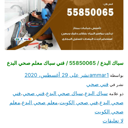
سباك البدع / 55850065 / فني سباك معلم صحي البدع
ammar1
نشر على
29 أغسطس، 2020
بواسطة
فني صحي
نشر في
سباك البدع
سباك صحي البدع
فني صحي
فني
ذو علامة
،
،
،
صحي البدع
فني صحي الكويت
معلم صحي البدع
معلم
،
،
،
صحي الكويت
لا تعليقات