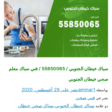
سباك خيطان الجنوبي / 55850065 / فني سباك معلم
صحي خيطان الجنوبي
ammar1
نشر على
29 أغسطس، 2020
بواسطة
فني صحي
نشر في
سباك خيطان الجنوبي
سباك صحي خيطان
ذو علامة
،