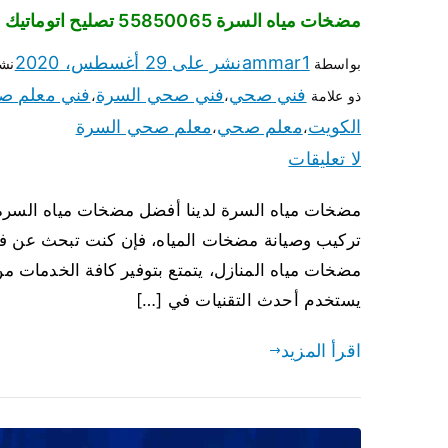
مضخات مياه السرة 55850065 تصليح اتوماتيك مضخة مياه الكويت
ammar1
نشر على
29 أغسطس، 2020
بواسطة
نش
فني صحي
فني صحي السرة
فني معلم ص
ذو علامة
،
،
الكويت
معلم صحي
معلم صحي السرة
،
،
لا تعليقات
تركيب وصيانة مضخات المياه، فإن كنت تبحث عن فني
مضخات مياه المنازل، يتمتع بتوفير كافة الخدمات م
يستخدم أحدث التقنيات في […]
اقرأ المزيد