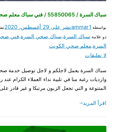
سباك السرة / 55850065 / فني سباك معلم صحي السرة
ammar1
نشر على
29 أغسطس، 2020
بواسطة
نش
سباك السرة
سباك صحي السرة
فني صح
ذو علامة
،
،
السرة
معلم صحي الكويت
،
لا تعليقات
سباك السرة يعمل لاجلكم و لاجل توصيل خدمة صحية 
وارديات رغبة منا في تلبية نداء العملاء الكرام 
المتنوعة و التي تجعل الزبون مرتبكا و غير قادر على
اقرأ المزيد