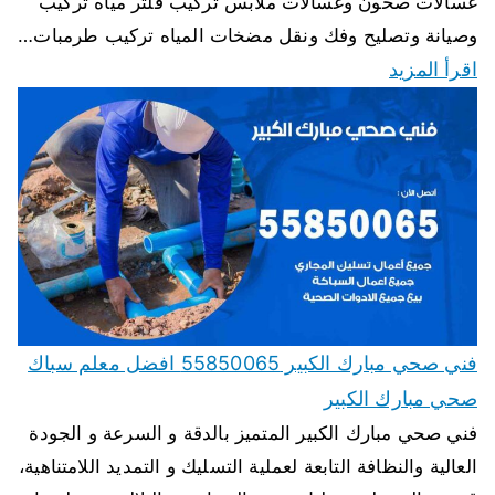
غسالات صحون وغسالات ملابس تركيب فلتر مياه تركيب
وصيانة وتصليح وفك ونقل مضخات المياه تركيب طرمبات…
اقرأ المزيد
فني صحي مبارك الكبير 55850065 افضل معلم سباك
صحي مبارك الكبير
فني صحي مبارك الكبير المتميز بالدقة و السرعة و الجودة
العالية والنظافة التابعة لعملية التسليك و التمديد اللامتناهية،