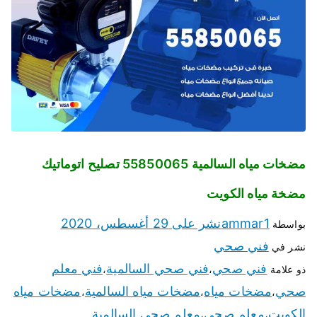
مضخات مياه السالمية 55850065 تصليح اتوماتيك
مضخة مياه الكويت
ammar1
نشر على
29 أغسطس، 2020
بواسطة
فني صحي
نشر في
فني صحي
فني صحي السالمية
فني معلم
ذو علامة
،
،
صحي
مضخات مياه
مضخات مياه السالمية
مضخات مياه
،
،
،
الكويت
معلم صحي
معلم صحي السالمية
،
،