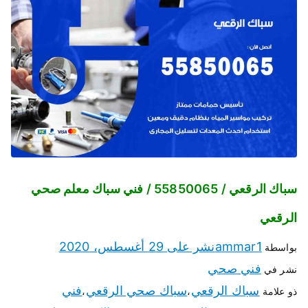
سباك الرقعي / 55850065 / فني سباك معلم صحي
الرقعي
ammar1
نشر على
29 أغسطس، 2020
بواسطة
فني صحي
نشر في
سباك الرقعي
سباك صحي الرقعي
فني
ذو علامة
،
،