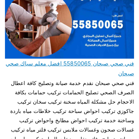
فني صحي صبحان 55850065 افضل معلم سباك صحي
صبحان
فني صحي صبحان نقدم خدمة صيانة وتصليح كافة اعطال
الصرف الصحي تصليح الحمامات تركيب حمامات بكافة
الاحجام حل مشكلة المياه سخنة تركيب سخان تركيب
جاكوزي تركيب احواض سباحة تركيب خلاطات مياه باردة
وساخنة خدمة تركيب احواض مطابخ واحواض تركيب
غسالات صحون وغسالات ملابس تركيب فلتر مياه تركيب
وصيانة وتصليح وفك ونقل مضخات المياه تركيب طرمبات…