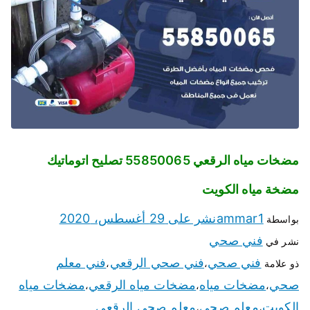
مضخات مياه الرقعي 55850065 تصليح اتوماتيك
مضخة مياه الكويت
ammar1
نشر على
29 أغسطس، 2020
بواسطة
فني صحي
نشر في
فني صحي
فني صحي الرقعي
فني معلم
ذو علامة
،
،
صحي
مضخات مياه
مضخات مياه الرقعي
مضخات مياه
،
،
،
الكويت
معلم صحي
معلم صحي الرقعي
،
،