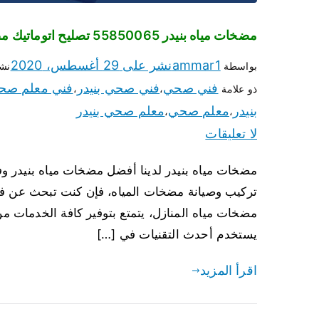
مضخات مياه بنيدر 55850065 تصليح اتوماتيك مضخة مياه الكويت
ammar1
نشر على
29 أغسطس، 2020
بواسطة
نش
فني صحي
فني صحي بنيدر
فني معلم صح
ذو علامة
،
،
بنيدر
معلم صحي
معلم صحي بنيدر
،
،
لا تعليقات
تركيب وصيانة مضخات المياه، فإن كنت تبحث عن فني
مضخات مياه المنازل، يتمتع بتوفير كافة الخدمات م
يستخدم أحدث التقنيات في […]
اقرأ المزيد