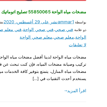
مضخات مياه الواحة 55850065 تصليح اتوماتيك مضخة مياه الكويت
ammar1
نشر على
29 أغسطس، 2020
بواسطة
نش
فني صحي
فني صحي الواحة
فني معلم ص
ذو علامة
،
،
الواحة
معلم صحي
معلم صحي الواحة
،
،
لا تعليقات
تركيب وصيانة مضخات المياه، فإن كنت تبحث عن فني
مضخات مياه المنازل، يتمتع بتوفير كافة الخدمات م
يستخدم أحدث التقنيات في […]
اقرأ المزيد