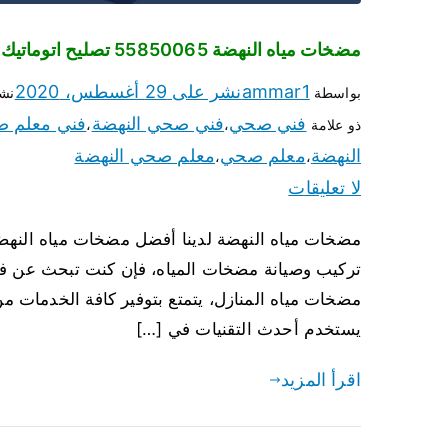
مضخات مياه النهضة 55850065 تصليح اتوماتيك مضخة مياه الكويت
ammar1
نشر على
29 أغسطس، 2020
بواسطة
نش
فني صحي
فني صحي النهضة
فني معلم 
ذو علامة
،
،
النهضة
معلم صحي
معلم صحي النهضة
،
،
لا تعليقات
تركيب وصيانة مضخات المياه، فإن كنت تبحث عن فني
مضخات مياه المنازل، يتمتع بتوفير كافة الخدمات م
يستخدم أحدث التقنيات في […]
اقرأ المزيد