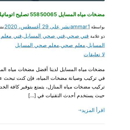
مضخات مياه المسايل 55850065 تصليح اتوماتيك مضخة مياه الكويت
ammar1
نشر على
29 أغسطس، 2020
بواسطة
نش
فني صحي
فني صحي المسايل
فني معلم
ذو علامة
،
،
المسايل
معلم صحي
معلم صحي المسايل
،
،
لا تعليقات
في تركيب وصيانة مضخات المياه، فإن كنت تبحث عن 
تركيب مضخات مياه المنازل، يتمتع بتوفير كافة الخ
حيث يستخدم أحدث التقنيات في […]
اقرأ المزيد