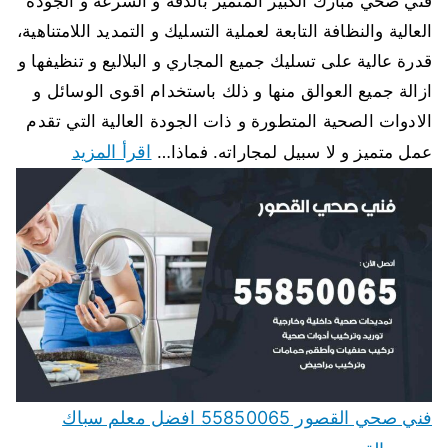
فني صحي مبارك الكبير المتميز بالدقة و السرعة و الجودة
العالية والنظافة التابعة لعملية التسليك و التمديد اللامتناهية،
قدرة عالية على تسليك جميع المجاري و البلاليع و تنظيفها و
ازالة جميع العوالق منها و ذلك باستخدام اقوى الوسائل و
الادوات الصحية المتطورة و ذات الجودة العالية التي تقدم
اقرأ المزيد
عمل متميز و لا سبيل لمجاراته. فماذا…
فني صحي القصور 55850065 افضل معلم سباك