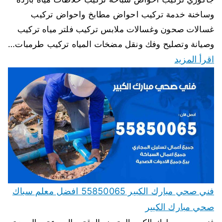
وساخنة خدمة تركيب احواض مطابخ واحواض تركيب
غسالات صحون وغسالات ملابس تركيب فلتر مياه تركيب
وصيانة وتصليح وفك ونقل مضخات المياه تركيب طرمبات…
اقرأ المزيد
فني صحي مبارك الكبير 55850065 افضل معلم سباك
صحي مبارك الكبير