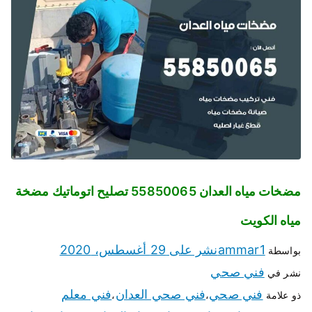
مضخات مياه العدان 55850065 تصليح اتوماتيك مضخة
مياه الكويت
ammar1
نشر على
29 أغسطس، 2020
بواسطة
فني صحي
نشر في
فني صحي
فني صحي العدان
فني معلم
ذو علامة
،
،