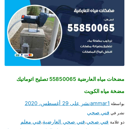
مضخات مياه العارضية 55850065 تصليح اتوماتيك
مضخة مياه الكويت
ammar1
نشر على
29 أغسطس، 2020
بواسطة
فني صحي
نشر في
فني صحي
فني صحي العارضية
فني معلم
ذو علامة
،
،