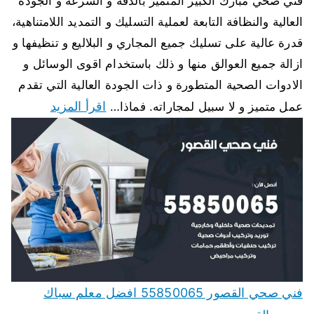
فني صحي مبارك الكبير المتميز بالدقة و السرعة و الجودة
العالية والنظافة التابعة لعملية التسليك و التمديد اللامتناهية،
قدرة عالية على تسليك جميع المجاري و البلاليع و تنظيفها و
ازالة جميع العوالق منها و ذلك باستخدام اقوى الوسائل و
الادوات الصحية المتطورة و ذات الجودة العالية التي تقدم
اقرأ المزيد
عمل متميز و لا سبيل لمجاراته. فماذا…
فني صحي القصور 55850065 افضل معلم سباك