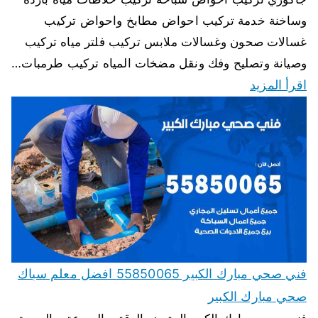
وساخنة خدمة تركيب احواض مطابخ واحواض تركيب
غسالات صحون وغسالات ملابس تركيب فلتر مياه تركيب
وصيانة وتصليح وفك ونقل مضخات المياه تركيب طرمبات…
اقرأ المزيد
فني صحي مبارك الكبير 55850065 افضل معلم سباك
صحي مبارك الكبير