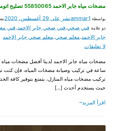
مضخات مياه جابر الاحمد 55850065 تصليح اتوماتيك مضخة مياه الكويت
ammar1
نشر على
29 أغسطس، 2020
بواسطة
نش
فني صحي
فني صحي جابر الاحمد
فني مع
ذو علامة
،
،
جابر الاحمد
معلم صحي
معلم صحي جابر الاحمد
،
،
لا تعليقات
ساعة في تركيب وصيانة مضخات المياه، فإن كنت تب
تركيب مضخات مياه المنازل، يتمتع بتوفير كافة الخ
حيث يستخدم أحدث […]
اقرأ المزيد