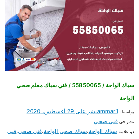
سباك الواحة / 55850065 / فني سباك معلم صحي
الواحة
ammar1
نشر على
29 أغسطس، 2020
بواسطة
فني صحي
نشر في
سباك الواحة
سباك صحي الواحة
فني صحي
فني
ذو علامة
،
،
،