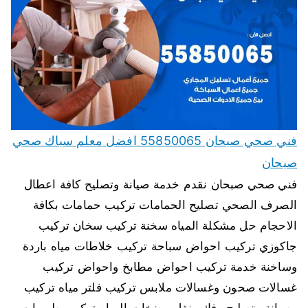
فني صحي صبحان 55850065 افضل معلم سباك صحي
صبحان
فني صحي صبحان نقدم خدمة صيانة وتصليح كافة اعطال
الصرف الصحي تصليح الحمامات تركيب حمامات بكافة
الاحجام حل مشكلة المياه سخنة تركيب سخان تركيب
جاكوزي تركيب احواض سباحة تركيب خلاطات مياه باردة
وساخنة خدمة تركيب احواض مطابخ واحواض تركيب
غسالات صحون وغسالات ملابس تركيب فلتر مياه تركيب
وصيانة وتصليح وفك ونقل مضخات المياه تركيب طرمبات…