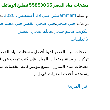
مضخات مياه القصر 55850065 تصليح اتوماتيك مضخة مياه الكويت
ammar1
نشر على
29 أغسطس، 2020
بواسطة
نش
فني صحي
فني صحي القصر
فني معلم ص
ذو علامة
،
،
الكويت
معلم صحي
معلم صحي القصر
،
،
لا تعليقات
تركيب وصيانة مضخات المياه، فإن كنت تبحث عن فني
مضخات مياه المنازل، يتمتع بتوفير كافة الخدمات م
يستخدم أحدث التقنيات في […]
اقرأ المزيد