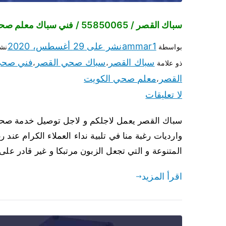
سباك القصر / 55850065 / فني سباك معلم صحي القصر
ammar1
نشر على
29 أغسطس، 2020
بواسطة
نش
سباك القصر
سباك صحي القصر
فني صح
ذو علامة
،
،
القصر
معلم صحي الكويت
،
لا تعليقات
سباك القصر يعمل لاجلكم و لاجل توصيل خدمة صحية 
وارديات رغبة منا في تلبية نداء العملاء الكرام 
المتنوعة و التي تجعل الزبون مرتبكا و غير قادر على
اقرأ المزيد