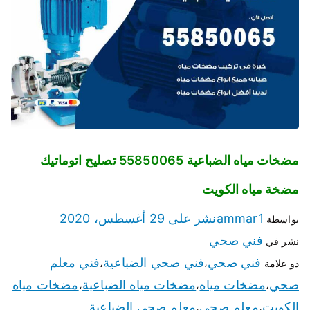
مضخات مياه الضباعية 55850065 تصليح اتوماتيك
مضخة مياه الكويت
ammar1
نشر على
29 أغسطس، 2020
بواسطة
فني صحي
نشر في
فني صحي
فني صحي الضباعية
فني معلم
ذو علامة
،
،
صحي
مضخات مياه
مضخات مياه الضباعية
مضخات مياه
،
،
،
الكويت
معلم صحي
معلم صحي الضباعية
،
،