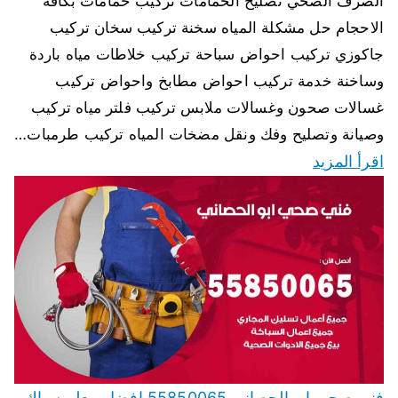
الصرف الصحي تصليح الحمامات تركيب حمامات بكافة
الاحجام حل مشكلة المياه سخنة تركيب سخان تركيب
جاكوزي تركيب احواض سباحة تركيب خلاطات مياه باردة
وساخنة خدمة تركيب احواض مطابخ واحواض تركيب
غسالات صحون وغسالات ملابس تركيب فلتر مياه تركيب
وصيانة وتصليح وفك ونقل مضخات المياه تركيب طرمبات…
اقرأ المزيد
فني صحي ابو الحصاني 55850065 افضل معلم سباك