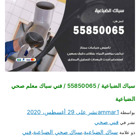
سباك الضباعية / 55850065 / فني سباك معلم صحي
الضباعية
ammar1
نشر على
29 أغسطس، 2020
بواسطة
فني صحي
نشر في
سباك الضباعية
سباك صحي الضباعية
فني
ذو علامة
،
،