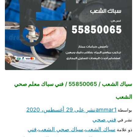
سباك الشعب / 55850065 / فني سباك معلم صحي
الشعب
ammar1
نشر على
29 أغسطس، 2020
بواسطة
فني صحي
نشر في
سباك الشعب
سباك صحي الشعب
فني
ذو علامة
،
،