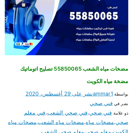
مضخات مياه الشعب 55850065 تصليح اتوماتيك
مضخة مياه الكويت
ammar1
نشر على
29 أغسطس، 2020
بواسطة
فني صحي
نشر في
فني صحي
فني صحي الشعب
فني معلم
ذو علامة
،
،
صحي
مضخات مياه
مضخات مياه الشعب
مضخات مياه
،
،
،
الكويت
معلم صحي
معلم صحي الشعب
،
،