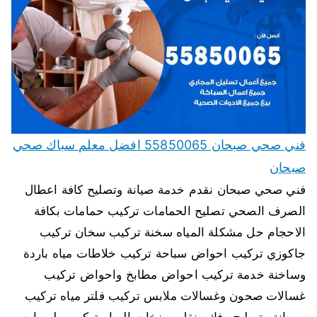
فني صحي صبحان 55850065 افضل معلم سباك صحي
صبحان
فني صحي صبحان نقدم خدمة صيانة وتصليح كافة اعطال
الصرف الصحي تصليح الحمامات تركيب حمامات بكافة
الاحجام حل مشكلة المياه سخنة تركيب سخان تركيب
جاكوزي تركيب احواض سباحة تركيب خلاطات مياه باردة
وساخنة خدمة تركيب احواض مطابخ واحواض تركيب
غسالات صحون وغسالات ملابس تركيب فلتر مياه تركيب
وصيانة وتصليح وفك ونقل مضخات المياه تركيب طرمبات…