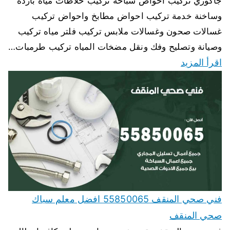
جاكوزي تركيب احواض سباحة تركيب خلاطات مياه باردة
وساخنة خدمة تركيب احواض مطابخ واحواض تركيب
غسالات صحون وغسالات ملابس تركيب فلتر مياه تركيب
وصيانة وتصليح وفك ونقل مضخات المياه تركيب طرمبات…
اقرأ المزيد
فني صحي المنقف 55850065 افضل معلم سباك
صحي المنقف