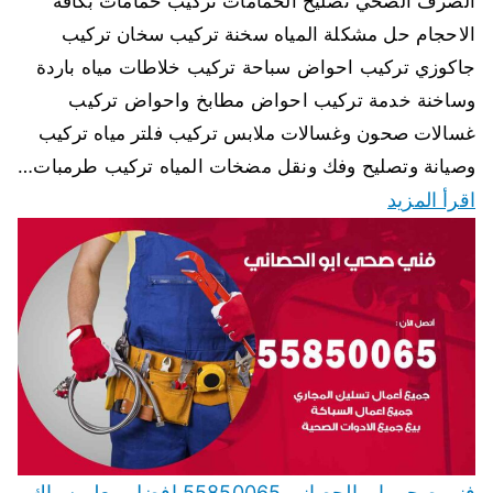
الصرف الصحي تصليح الحمامات تركيب حمامات بكافة
الاحجام حل مشكلة المياه سخنة تركيب سخان تركيب
جاكوزي تركيب احواض سباحة تركيب خلاطات مياه باردة
وساخنة خدمة تركيب احواض مطابخ واحواض تركيب
غسالات صحون وغسالات ملابس تركيب فلتر مياه تركيب
وصيانة وتصليح وفك ونقل مضخات المياه تركيب طرمبات…
اقرأ المزيد
فني صحي ابو الحصاني 55850065 افضل معلم سباك