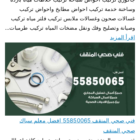
وساخنة خدمة تركيب احواض مطابخ واحواض تركيب
غسالات صحون وغسالات ملابس تركيب فلتر مياه تركيب
وصيانة وتصليح وفك ونقل مضخات المياه تركيب طرمبات…
اقرأ المزيد
فني صحي المنقف 55850065 افضل معلم سباك
صحي المنقف