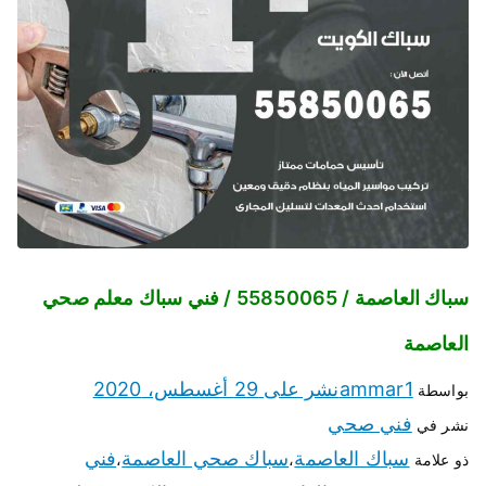
سباك العاصمة / 55850065 / فني سباك معلم صحي
العاصمة
ammar1
نشر على
29 أغسطس، 2020
بواسطة
فني صحي
نشر في
سباك العاصمة
سباك صحي العاصمة
فني
ذو علامة
،
،