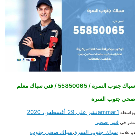
سباك جنوب السرة / 55850065 / فني سباك معلم
صحي جنوب السرة
ammar1
نشر على
29 أغسطس، 2020
بواسطة
فني صحي
نشر في
سباك جنوب السرة
سباك صحي جنوب
ذو علامة
،