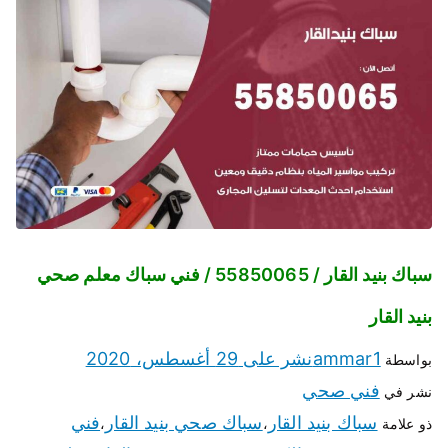
سباك بنيد القار / 55850065 / فني سباك معلم صحي
بنيد القار
ammar1
نشر على
29 أغسطس، 2020
بواسطة
فني صحي
نشر في
سباك بنيد القار
سباك صحي بنيد القار
فني
ذو علامة
،
،