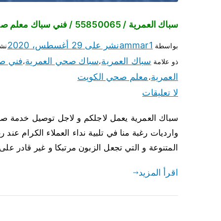
سباك العمرية / 55850065 / فني سباك معلم صحي العمرية
ammar1
نشر على
29 أغسطس، 2020
بواسطة
نش
سباك العمرية
سباك صحي العمرية
فني ص
ذو علامة
،
،
العمرية
معلم صحي الكويت
،
لا تعليقات
سباك العمرية يعمل لاجلكم و لاجل توصيل خدمة صحي
وارديات رغبة منا في تلبية نداء العملاء الكرام 
المتنوعة و التي تجعل الزبون مرتبكا و غير قادر على
اقرأ المزيد