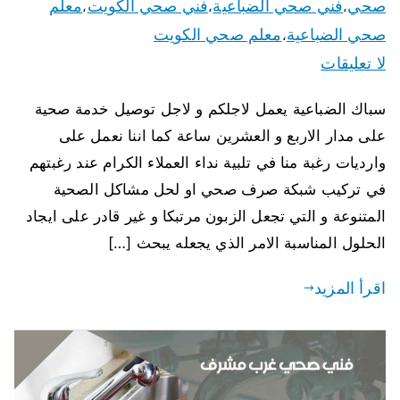
صحي
فني صحي الضباعية
فني صحي الكويت
معلم
،
،
،
صحي الضباعية
معلم صحي الكويت
،
لا تعليقات
سباك الضباعية يعمل لاجلكم و لاجل توصيل خدمة صحية
على مدار الاربع و العشرين ساعة كما اننا نعمل على
وارديات رغبة منا في تلبية نداء العملاء الكرام عند رغبتهم
في تركيب شبكة صرف صحي او لحل مشاكل الصحية
المتنوعة و التي تجعل الزبون مرتبكا و غير قادر على ايجاد
الحلول المناسبة الامر الذي يجعله يبحث […]
اقرأ المزيد