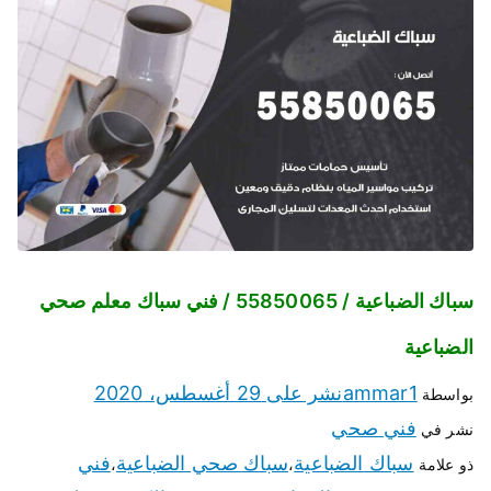
سباك الضباعية / 55850065 / فني سباك معلم صحي
الضباعية
ammar1
نشر على
29 أغسطس، 2020
بواسطة
فني صحي
نشر في
سباك الضباعية
سباك صحي الضباعية
فني
ذو علامة
،
،