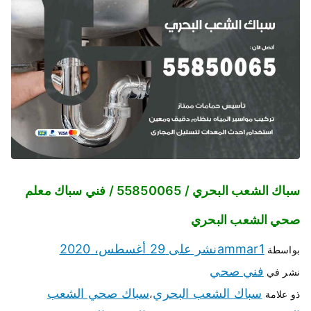
سباك الشعب البحري / 55850065 / فني سباك معلم
صحي الشعب البحري
ammar1
نشر على
29 أغسطس، 2020
بواسطة
فني صحي
نشر في
سباك الشعب البحري
سباك صحي الشعب
ذو علامة
،