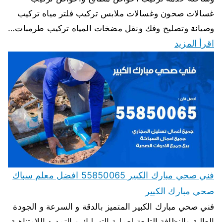
غسالات صحون وغسالات ملابس تركيب فلتر مياه تركيب
وصيانة وتصليح وفك ونقل مضخات المياه تركيب طرمبات…
اقرأ المزيد
فني صحي مبارك الكبير 55850065 افضل معلم سباك
صحي مبارك الكبير
فني صحي مبارك الكبير المتميز بالدقة و السرعة و الجودة
العالية والنظافة التابعة لعملية التسليك و التمديد اللامتناهية،