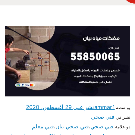
ammar1
نشر على
29 أغسطس، 2020
بواسطة
فني صحي
نشر في
فني صحي
فني صحي بيان
فني معلم
ذو علامة
،
،