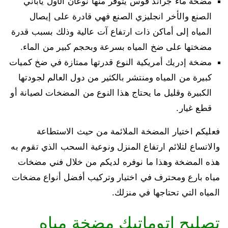
مضخة ماء جراند فوس يتوفر منها نوعان الأول ياباني
الصنع والأخر انجليزي الصنع فهي قادرة على إيصال
المياه إلى أماكن ذات ارتفاع آت عالية وذلك بسبب قدرة
مضختها على ضخ المياه بسرعة وبحجم كبير من الماء.
مضخة إدريك أمريكية النوع قدرتها ممتازة في ضخ كميات
كبيرة من المياه ومنتشر بالكثير من دول العالم لجودتها
الكبيرة وقليل ما يحتاج هذا النوع من المضخات لصيانة أو
قطع غيار.
فعليكم اختيار المضخة الملائمة من حيث الاستطاعة
والاتساع لتلائم ارتفاع المنزل ونوعية السحب الذي تقوم به
هذه المضخة وهذا ما نوفره لديكم من خلال فني مضخات
مياه بارع ومحترف في اختيار وتركيب أفضل أنواع مضخات
المياه التي تحتاجها في منزلك.
تصليح اتوماتيك مضخة مياه