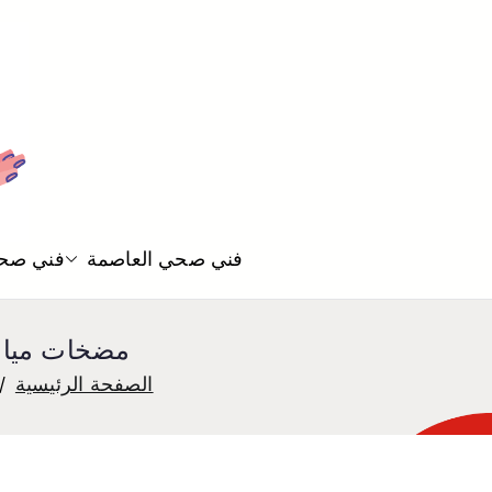
فني صحي العاصمة
فني صحي
مضخات مياه النهضة 55850065 تصليح 
الصفحة الرئيسية