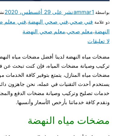
ammar1
نشر على
29 أغسطس، 2020
بواسطة
نش
فني صحي
فني صحي النهضة
فني معلم 
ذو علامة
،
،
النهضة
معلم صحي
معلم صحي النهضة
،
،
لا تعليقات
تركيب وصيانة مضخات المياه، فإن كنت تبحث عن فني
مضخات مياه المنازل، يتمتع بتوفير كافة الخدمات م
يستخدم أحدث التقنيات في عمله، نحن جاهزون دائما
خدمات تصليح وتركيب وصيانة مضخات الدفع والمجاري
ونقدم كافة خدماتنا بأرخص الأسعار وأنسبها.
مضخات مياه النهضة