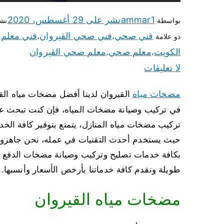
ammar1
نشر على
29 أغسطس، 2020
بواسطة
نش
فني صحي
فني صحي القيروان
فني معلم
ذو علامة
،
،
الكويت
معلم صحي
معلم صحي القيروان
،
،
لا تعليقات
مضخات مياه
في تركيب وصيانة مضخات المياه، فإن كنت تبحث عن 
تركيب مضخات مياه المنازل، يتمتع بتوفير كافة الخ
حيث يستخدم أحدث التقنيات في عمله، نحن جاهزون 
بكافة خدمات تصليح وتركيب وصيانة مضخات الدفع وا
طويلة ونقدم كافة خدماتنا بأرخص الأسعار وأنسبها.
مضخات مياه القيروان