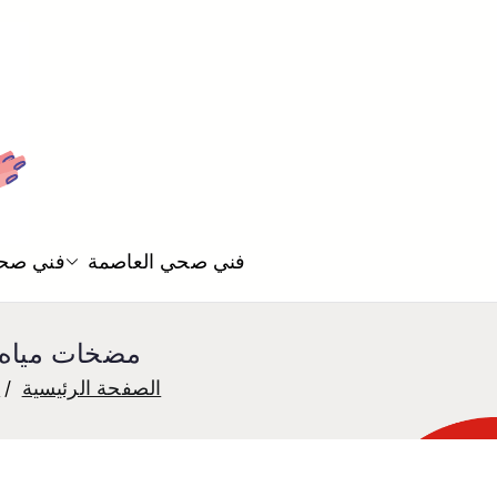
فني صحي العاصمة
فني صحي
مضخات مياه القيروان 55850065 تصليح
الصفحة الرئيسية
ف