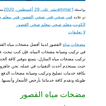
ammar1
نشر على
29 أغسطس، 2020
بواسطة
نش
فني صحي
فني صحي القصور
فني معلم 
ذو علامة
،
،
الكويت
معلم صحي
معلم صحي القصور
،
،
لا تعليقات
مضخات مياه
في تركيب وصيانة مضخات المياه، فإن كنت تبحث عن 
تركيب مضخات مياه المنازل، يتمتع بتوفير كافة الخ
حيث يستخدم أحدث التقنيات في عمله، نحن جاهزون 
بكافة خدمات تصليح وتركيب وصيانة مضخات الدفع وا
طويلة ونقدم كافة خدماتنا بأرخص الأسعار وأنسبها.
مضخات مياه القصور