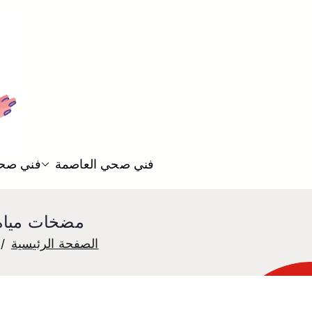
فني صحي العاصمة
فني صحي
مضخات مياه القصور 55850065 تصليح 
الصفحة الرئيسية