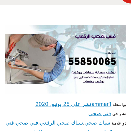
ammar1
نشر على
25 يونيو، 2020
بواسطة
فني صحي
نشر في
سباك صحي
سباك صحي الرقعي
فني صحي
فني
ذو علامة
،
،
،