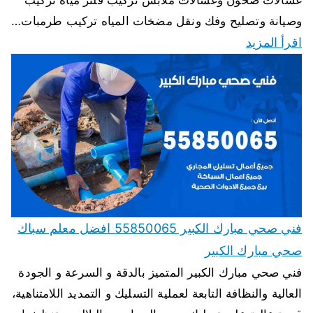
غسالات صحون وغسالات ملابس تركيب فلتر مياه تركيب
وصيانة وتصليح وفك ونقل مضخات المياه تركيب طرمبات…
اقرأ المزيد
فني صحي مبارك الكبير 55850065 افضل معلم سباك
صحي مبارك الكبير
فني صحي مبارك الكبير المتميز بالدقة و السرعة و الجودة
العالية والنظافة التابعة لعملية التسليك و التمديد اللامتناهية،