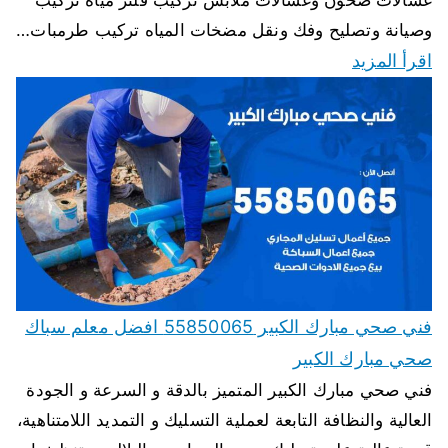
غسالات صحون وغسالات ملابس تركيب فلتر مياه تركيب
وصيانة وتصليح وفك ونقل مضخات المياه تركيب طرمبات…
اقرأ المزيد
فني صحي مبارك الكبير 55850065 افضل معلم سباك
صحي مبارك الكبير
فني صحي مبارك الكبير المتميز بالدقة و السرعة و الجودة
العالية والنظافة التابعة لعملية التسليك و التمديد اللامتناهية،