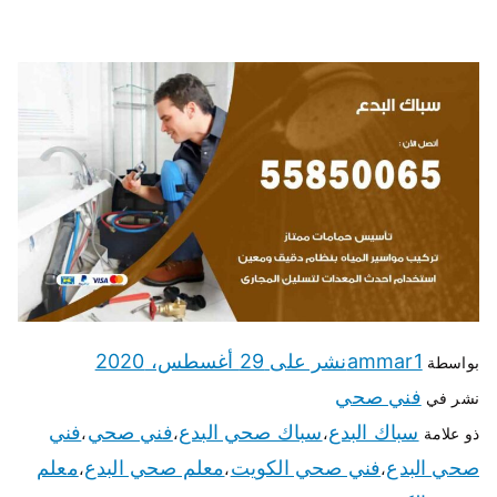
ammar1
نشر على
29 أغسطس، 2020
بواسطة
فني صحي
نشر في
سباك البدع
سباك صحي البدع
فني صحي
فني
ذو علامة
،
،
،
صحي البدع
فني صحي الكويت
معلم صحي البدع
معلم
،
،
،